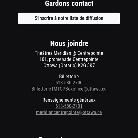
Gardons contact
S’inscrire à notre liste de diffusion
Ouvre
une
nouvelle
fenêtre
Nous joindre
Théâtres Meridian @ Centrepointe
101, promenade Centrepointe
Ottawa (Ontario) K2G 5K7
Billetterie
613-580-2700
BilletterieTMTCPBoxoffice@ottawa.ca
Renseignements généraux
613-580-2701
meridiancentrepointe@ottawa.ca