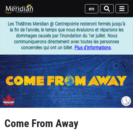
Passer
au
en
contenu
principal
Les Théâtres Meridian @ Centrepointe resteront fermés jusqu’à
la fin de l’année, le temps que nous évaluions et réparions les
dommages causés par l’inondation du 1er juillet. Nous
communiquerons directement avec toutes les personnes
concernées qui ont un billet.
Plus d'informations
.
Come From Away