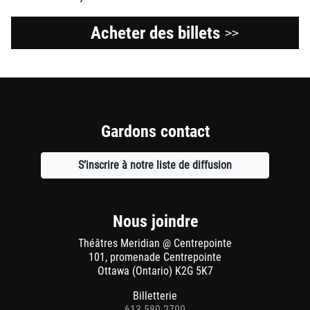
Acheter des billets
>>
Gardons contact
S’inscrire à notre liste de diffusion
Ouvre
une
nouvelle
fenêtre
Nous joindre
Théâtres Meridian @ Centrepointe
101, promenade Centrepointe
Ottawa (Ontario) K2G 5K7
Billetterie
613-580-2700