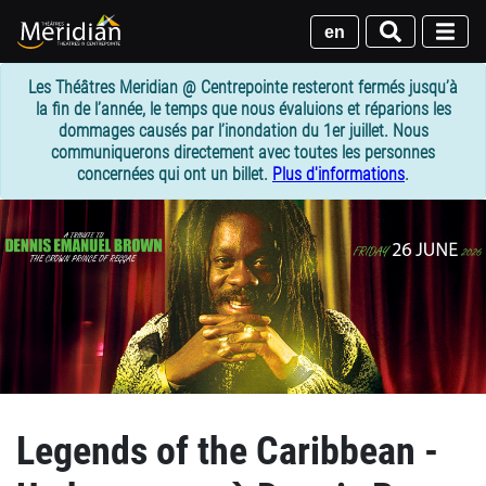
Passer
au
en
contenu
principal
Les Théâtres Meridian @ Centrepointe resteront fermés jusqu’à
la fin de l’année, le temps que nous évaluions et réparions les
dommages causés par l’inondation du 1er juillet. Nous
communiquerons directement avec toutes les personnes
concernées qui ont un billet.
Plus d'informations
.
Legends of the Caribbean -