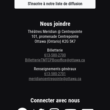
S’inscrire à notre liste de diffusion
Ouvre
une
nouvelle
fenêtre
Nous joindre
Théâtres Meridian @ Centrepointe
101, promenade Centrepointe
Ottawa (Ontario) K2G 5K7
Billetterie
613-580-2700
BilletterieTMTCPBoxoffice@ottawa.ca
Renseignements généraux
613-580-2701
meridiancentrepointe@ottawa.ca
Connecter avec nous
Page
Page
Page
Page
Envoyer