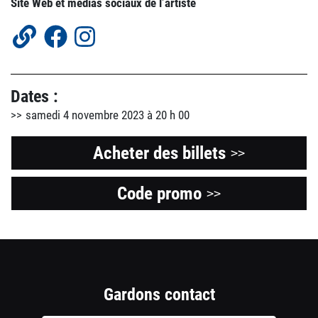
Site Web et médias sociaux de l’artiste
Dates :
samedi 4 novembre 2023 à 20 h 00
Acheter des billets
>>
Code promo
Ouvre
>>
une
nouvelle
fenêtre
Gardons contact