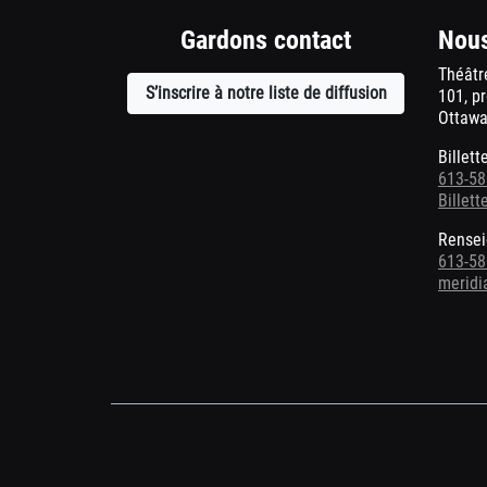
f
Gardons contact
Nous
Théâtr
S’inscrire à notre liste de diffusion
Ouvre
101, p
Ottawa
une
nouvelle
Billett
fenêtre
613-58
Billet
Rensei
613-58
meridi