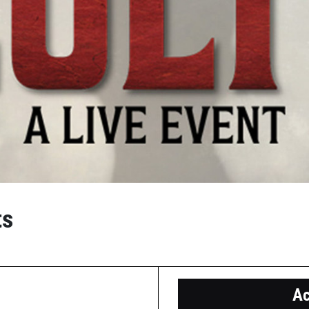
ts
Ac