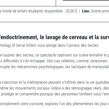
e limité de billets étudiants disponibles : 20,50 $
|
Lieu:
Scène prin
l’endoctrinement, le lavage de cerveau et la sur
logy of Serial Killers vous plonge dans l’univers des sectes.
on auprès des sectes, ce spectacle captivant sur scène entraîne le 
 les difficultés à s’en échapper. Des cas célèbres, comme Jonestown
écrypte les mécanismes psychologiques, les tactiques de manipulatio
coercition et la maltraitance peuvent s’infiltrer dans la vie quotidi
ou même les mouvements sociaux. Grâce à des témoignages réels, des 
 se protéger et comprendre pourquoi des personnes tombent sous l’em
e simplement votre curiosité, explorez l’un des phénomènes les plus