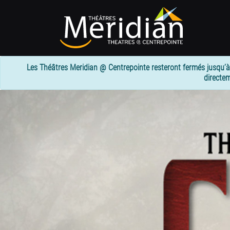
Passer
au
contenu
principal
Les Théâtres Meridian @ Centrepointe resteront fermés jusqu’à
directem