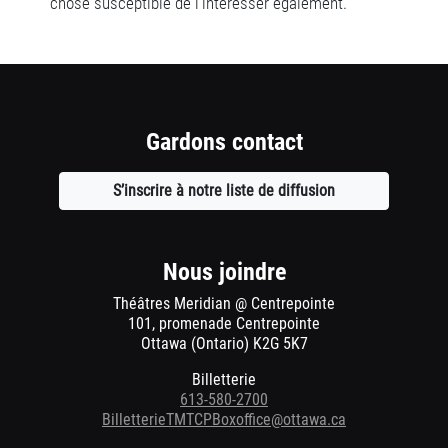
chose susceptible de l’intéresser également.
Gardons contact
S’inscrire à notre liste de diffusion
Ouvre
une
nouvelle
fenêtre
Nous joindre
Théâtres Meridian @ Centrepointe
101, promenade Centrepointe
Ottawa (Ontario) K2G 5K7
Billetterie
613-580-2700
BilletterieTMTCPBoxoffice@ottawa.ca