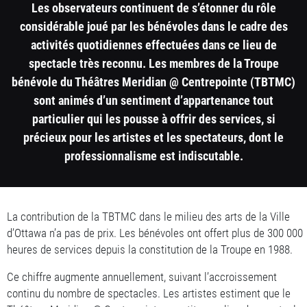
Les observateurs continuent de s’étonner du rôle
considérable joué par les bénévoles dans le cadre des
activités quotidiennes effectuées dans ce lieu de
spectacle très reconnu. Les membres de la Troupe
bénévole du Théâtres Meridian @ Centrepointe (TBTMC)
sont animés d’un sentiment d’appartenance tout
particulier qui les pousse à offrir des services, si
précieux pour les artistes et les spectateurs, dont le
professionnalisme est indiscutable.
1
La contribution de la TBTMC dans le milieu des arts de la Ville
d’Ottawa n’a pas de prix. Les bénévoles ont offert plus de 300 000
column
heures de services depuis la constitution de la Troupe en 1988.
container
Ce chiffre augmente annuellement, suivant l’accroissement
section
continu du nombre de spectacles. Les artistes estiment que le