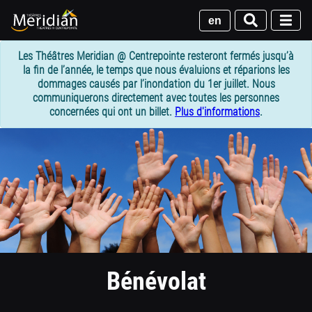
Passer
au
en
contenu
principal
Les Théâtres Meridian @ Centrepointe resteront fermés jusqu’à
la fin de l’année, le temps que nous évaluions et réparions les
dommages causés par l’inondation du 1er juillet. Nous
communiquerons directement avec toutes les personnes
concernées qui ont un billet.
Plus d'informations
.
1
column
header
section
Bénévolat