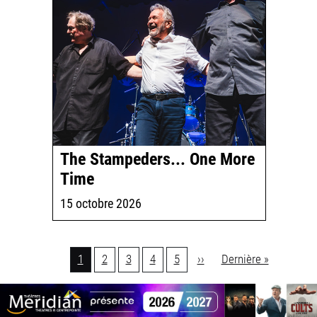
The Stampeders... One More
Time
15 octobre 2026
Pagination
Page
1
Page
2
Page
3
Page
4
Page
5
Page
››
Dernière
Dernière »
actuelle
suivante
page
1
Joignez-
vous