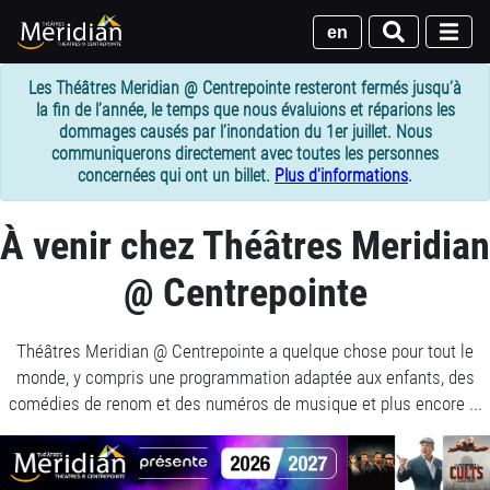
Passer
au
en
contenu
principal
Les Théâtres Meridian @ Centrepointe resteront fermés jusqu’à
la fin de l’année, le temps que nous évaluions et réparions les
dommages causés par l’inondation du 1er juillet. Nous
communiquerons directement avec toutes les personnes
concernées qui ont un billet.
Plus d'informations
.
1
À venir chez Théâtres Meridian
column
@ Centrepointe
container
section
Théâtres Meridian @ Centrepointe a quelque chose pour tout le
monde, y compris une programmation adaptée aux enfants, des
comédies de renom et des numéros de musique et plus encore ...
Joignez-
vous