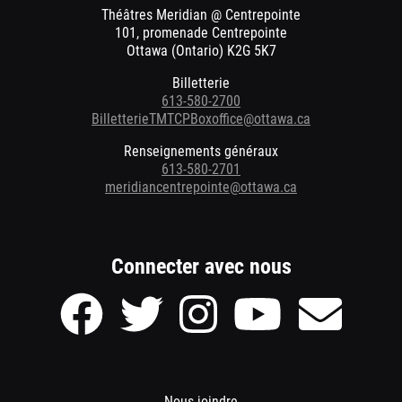
fenêtre
Théâtres Meridian @ Centrepointe
101, promenade Centrepointe
Ottawa (Ontario) K2G 5K7
Billetterie
613-580-2700
BilletterieTMTCPBoxoffice@ottawa.ca
Renseignements généraux
613-580-2701
meridiancentrepointe@ottawa.ca
Connecter avec nous
Page
Page
Page
Page
Envoyer
Facebook
Twitter
Instagram
Youtube
un
des
des
des
des
courriel
Théâtres
Théâtres
Théâtres
Théâtres
à
Meridian
Meridian
Meridian
Meridian
Meridian
@
@
@
@
Theatres
Footer
Nous joindre