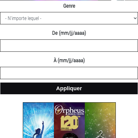
à
1
Genre
nous
column
pour
container
la
saison
De (mm/jj/aaaa)
section
2026/2027!
À (mm/jj/aaaa)