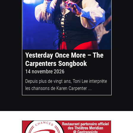
Yesterday Once More – The
Carpenters Songbook
14 novembre 2026
Depuis plus de vingt ans, Toni Lee interprète
les chansons de Karen Carpenter ...
1
chancesr.c
Fondé