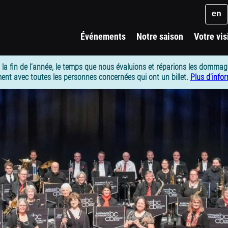
Key
en
Événements
Notre saison
Votre vis
 la fin de l’année, le temps que nous évaluions et réparions les dommag
ent avec toutes les personnes concernées qui ont un billet.
Plus d'info