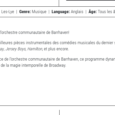
e Les-Lye
|
Genre:
Musique
|
Language:
Anglais
|
Âge:
Tous les 
l’orchestre communautaire de Barrhaven!
lleures pièces instrumentales des comédies musicales du dernier s
ray
,
Jersey Boys
,
Hamilton
, et plus encore.
nce de l’orchestre communautaire de Barrhaven, ce programme dynam
t de la magie intemporelle de Broadway.