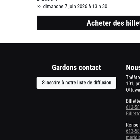
dimanche 7 juin 2026 à 13 h 30
Acheter des bille
Gardons contact
Nous
Théâtr
S’inscrire à notre liste de diffusion
Ouvre
101, p
Ottawa
une
nouvelle
Billett
fenêtre
613-58
Billet
Rensei
613-58
meridi