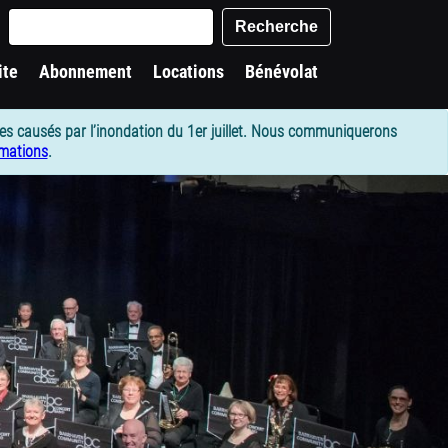
words
Recherche
ite
Abonnement
Locations
Bénévolat
es causés par l’inondation du 1er juillet. Nous communiquerons
rmations
.