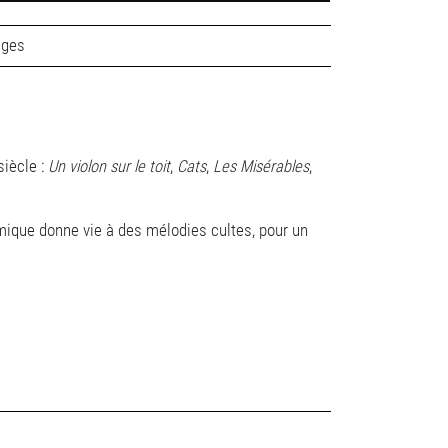
âges
iècle :
Un violon sur le toit
,
Cats
,
Les Misérables
,
ique donne vie à des mélodies cultes, pour un