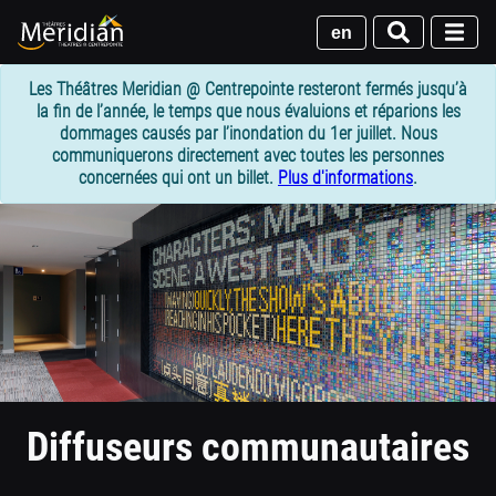
Passer
au
en
contenu
principal
Les Théâtres Meridian @ Centrepointe resteront fermés jusqu’à
la fin de l’année, le temps que nous évaluions et réparions les
dommages causés par l’inondation du 1er juillet. Nous
communiquerons directement avec toutes les personnes
concernées qui ont un billet.
Plus d'informations
.
1
column
header
section
Diffuseurs communautaires