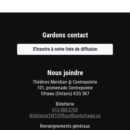
Gardons contact
S’inscrire à notre liste de diffusion
Ouvre
une
nouvelle
fenêtre
Nous joindre
Théâtres Meridian @ Centrepointe
101, promenade Centrepointe
Ottawa (Ontario) K2G 5K7
Billetterie
613-580-2700
BilletterieTMTCPBoxoffice@ottawa.ca
Renseignements généraux