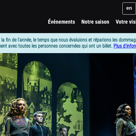
Key
en
Événements
Notre saison
Votre vis
 la fin de l’année, le temps que nous évaluions et réparions les dommag
ent avec toutes les personnes concernées qui ont un billet.
Plus d'info