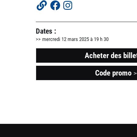
Dates :
mercredi 12 mars 2025 à 19 h 30
Acheter des bille
Code promo
O
>
u
n
f