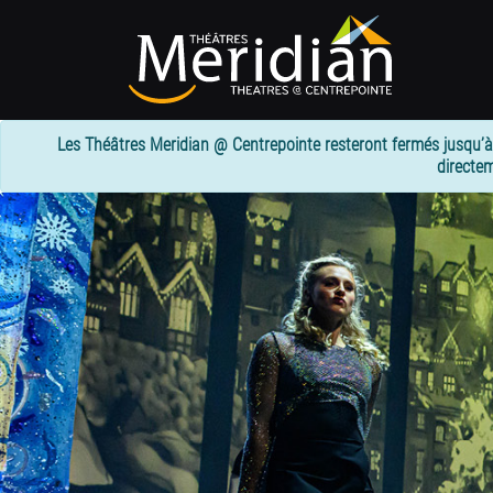
Passer
au
contenu
principal
Les Théâtres Meridian @ Centrepointe resteront fermés jusqu’à
directem