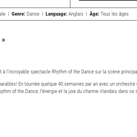
ale
|
Genre:
Danse
|
Language:
Anglais
|
Âge:
Tous les âges
 »
ant à l’incroyable spectacle Rhythm of the Dance sur la scène princip
omparables! En tournée quelque 40 semaines par an avec un orchestr
ythm of the Dance, l’énergie et la joie du charme irlandais dans ce