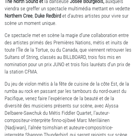
The North Sound
et
la danseuse
Josée Bourgeois
,
auxquels
viendra se greffer un spectacle multimédia mettant en vedette
Northern Cree
,
Duke Redbird
et d’autres artistes pour vivre sur
scène un moment unique.
Ce spectacle met en scène la magie d’une collaboration entre
des artistes primés des Premières Nations, métis et inuits de
toute l’Île de la Tortue, ou du Canada, que viennent retrouver les
Sultans of String, classés au BILLBOARD, trois fois mis en
nomination pour un prix JUNO et trois fois lauréats d’un prix de
la station CFMA.
Du jeu de violon métis à la fête de cuisine de la côte Est, de la
rumba au rock en passant par les tambours du nord-ouest du
Pacifique, venez faire l’expérience de la beauté et de la
diversité des musiciens présents sur scène, avec Alyssa
Delbaere-Sawchuk du Métis Fiddler Quartet, l’auteur-
compositeur-interprète finno-ojibwé Marc Meriläinen
(Nadjiwan), l’aînée tsimshian et auteure-compositrice-
interprète Shannon Thunderbird, qui seront rejoints sur scène