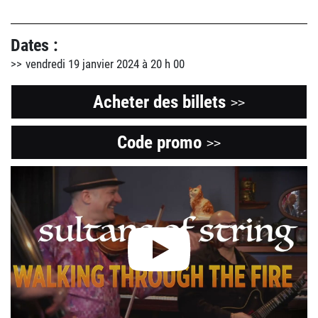
Dates :
vendredi 19 janvier 2024 à 20 h 00
Acheter des billets
>>
Code promo
Ouvre
>>
une
Regardez
la
nouvelle
vidéo
fenêtre
Youtube
sur
cet
événement.