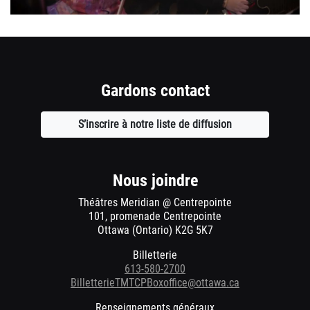
Gardons contact
S’inscrire à notre liste de diffusion
Ouvre
une
nouvelle
fenêtre
Nous joindre
Théâtres Meridian @ Centrepointe
101, promenade Centrepointe
Ottawa (Ontario) K2G 5K7
Billetterie
613-580-2700
BilletterieTMTCPBoxoffice@ottawa.ca
Renseignements généraux