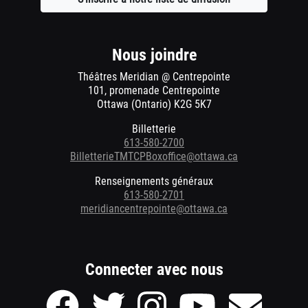
une
nouvelle
fenêtre
Nous joindre
Théâtres Meridian @ Centrepointe
101, promenade Centrepointe
Ottawa (Ontario) K2G 5K7
Billetterie
613-580-2700
BilletterieTMTCPBoxoffice@ottawa.ca
Renseignements généraux
613-580-2701
meridiancentrepointe@ottawa.ca
Connecter avec nous
Page
Page
Page
Page
Envoyer