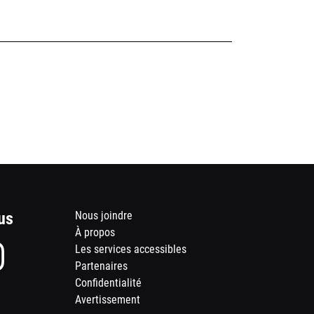
us
Footer
Nous joindre
À propos
menu
Page
Les services accessibles
Instagram
Partenaires
des
Confidentialité
Ouvre
s
Théâtres
voyer
une
Avertissement
Ouvre
Meridian
nouvelle
une