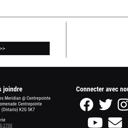
>>
 joindre
Connecter avec no
es Meridian @ Centrepointe
Page
Page
romenade Centrepointe
Facebook
Twitter
 (Ontario) K2G 5K7
des
des
Théâtres
Théâtre
Page
En
erie
Meridian
Meridian
Youtube
un
0-2700