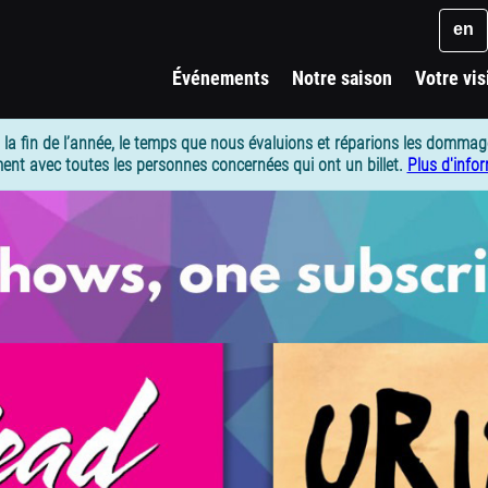
Key
en
Événements
Notre saison
Votre vis
 la fin de l’année, le temps que nous évaluions et réparions les dommag
ent avec toutes les personnes concernées qui ont un billet.
Plus d'info