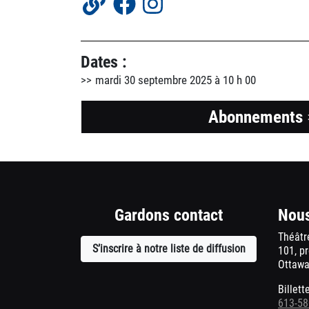
Dates :
mardi 30 septembre 2025 à 10 h 00
Abonnements
Gardons contact
Nous
Théâtr
S’inscrire à notre liste de diffusion
Ouvre
101, p
Ottawa
une
nouvelle
Billett
fenêtre
613-58